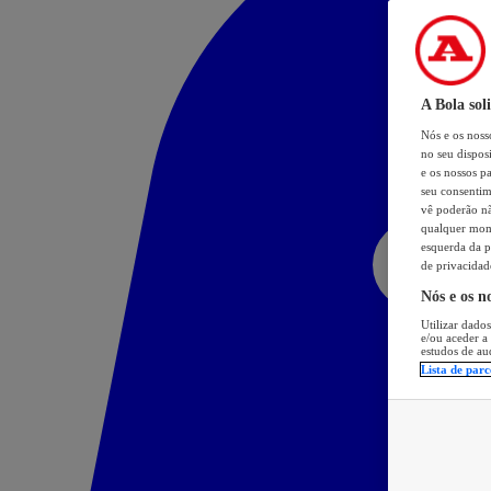
A Bola sol
Nós e os nos
no seu dispos
e os nossos pa
seu consentim
vê poderão não
qualquer mome
esquerda da p
de privacidad
Nós e os n
Utilizar dados
e/ou aceder a
estudos de au
Lista de parc