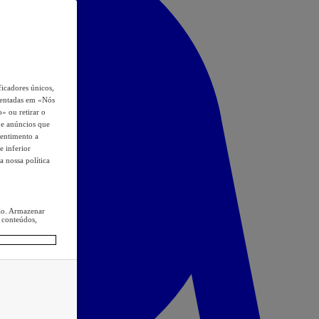
icadores únicos,
esentadas em «Nós
o» ou retirar o
s e anúncios que
sentimento a
e inferior
a nossa política
ção. Armazenar
 conteúdos,