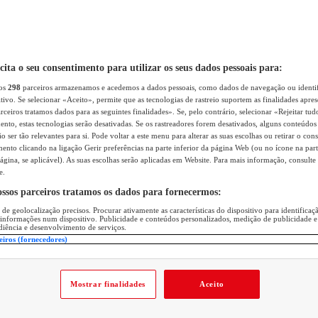
icita o seu consentimento para utilizar os seus dados pessoais para:
sos
298
parceiros armazenamos e acedemos a dados pessoais, como dados de navegação ou identif
itivo. Se selecionar «Aceito», permite que as tecnologias de rastreio suportem as finalidades apr
rceiros tratamos dados para as seguintes finalidades». Se, pelo contrário, selecionar «Rejeitar tud
ento, estas tecnologias serão desativadas. Se os rastreadores forem desativados, alguns conteúdo
 ser tão relevantes para si. Pode voltar a este menu para alterar as suas escolhas ou retirar o con
nto clicando na ligação Gerir preferências na parte inferior da página Web (ou no ícone na part
ágina, se aplicável). As suas escolhas serão aplicadas em Website. Para mais informação, consulte 
e.
ossos parceiros tratamos os dados para fornecermos:
 de geolocalização precisos. Procurar ativamente as características do dispositivo para identifica
 informações num dispositivo. Publicidade e conteúdos personalizados, medição de publicidade e
diência e desenvolvimento de serviços.
eiros (fornecedores)
Mostrar finalidades
Aceito