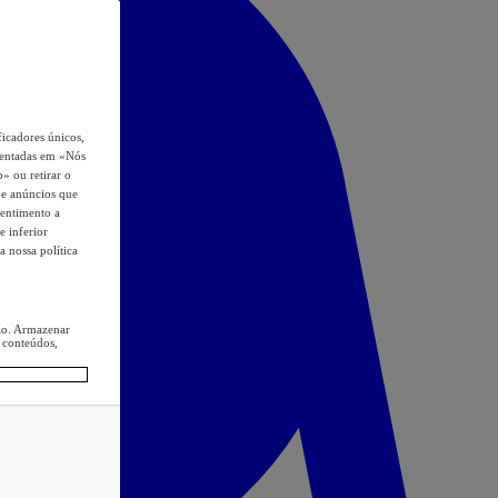
icadores únicos,
esentadas em «Nós
o» ou retirar o
s e anúncios que
sentimento a
e inferior
a nossa política
ção. Armazenar
 conteúdos,