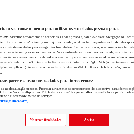
icita o seu consentimento para utilizar os seus dados pessoais para:
sos
298
parceiros armazenamos e acedemos a dados pessoais, como dados de navegação ou identif
itivo. Se selecionar «Aceito», permite que as tecnologias de rastreio suportem as finalidades apr
rceiros tratamos dados para as seguintes finalidades». Se, pelo contrário, selecionar «Rejeitar tud
ento, estas tecnologias serão desativadas. Se os rastreadores forem desativados, alguns conteúdo
 ser tão relevantes para si. Pode voltar a este menu para alterar as suas escolhas ou retirar o con
nto clicando na ligação Gerir preferências na parte inferior da página Web (ou no ícone na part
ágina, se aplicável). As suas escolhas serão aplicadas em Website. Para mais informação, consulte 
e.
ossos parceiros tratamos os dados para fornecermos:
 de geolocalização precisos. Procurar ativamente as características do dispositivo para identifica
 informações num dispositivo. Publicidade e conteúdos personalizados, medição de publicidade e
diência e desenvolvimento de serviços.
eiros (fornecedores)
Mostrar finalidades
Aceito