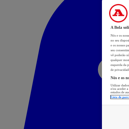
A Bola sol
Nós e os nos
no seu dispos
e os nossos pa
seu consentim
vê poderão não
qualquer mome
esquerda da p
de privacidad
Nós e os n
Utilizar dados
e/ou aceder a
estudos de au
Lista de parc