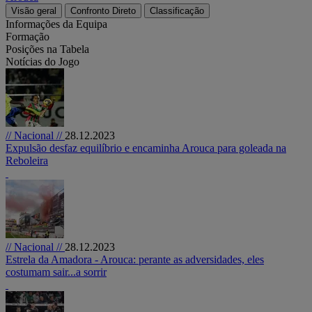
Visão geral
Confronto Direto
Classificação
Informações da Equipa
Formação
Posições na Tabela
Notícias do Jogo
// Nacional //
28.12.2023
Expulsão desfaz equilíbrio e encaminha Arouca para goleada na
Reboleira
// Nacional //
28.12.2023
Estrela da Amadora - Arouca: perante as adversidades, eles
costumam sair...a sorrir