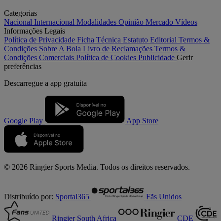
Categorias
Nacional
Internacional
Modalidades
Opinião
Mercado
Vídeos
Informações Legais
Política de Privacidade
Ficha Técnica
Estatuto Editorial
Termos &
Condições
Sobre A Bola
Livro de Reclamações
Termos &
Condições Comerciais
Política de Cookies
Publicidade
Gerir
preferências
Descarregue a
app gratuita
Google Play
App Store
© 2026 Ringier Sports Media. Todos os direitos reservados.
Distribuído por:
Sportal365
Fãs Unidos
Ringier South Africa
CDE