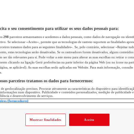
icita o seu consentimento para utilizar os seus dados pessoais para:
sos
298
parceiros armazenamos e acedemos a dados pessoais, como dados de navegação ou identif
itivo. Se selecionar «Aceito», permite que as tecnologias de rastreio suportem as finalidades apr
rceiros tratamos dados para as seguintes finalidades». Se, pelo contrário, selecionar «Rejeitar tud
ento, estas tecnologias serão desativadas. Se os rastreadores forem desativados, alguns conteúdo
 ser tão relevantes para si. Pode voltar a este menu para alterar as suas escolhas ou retirar o con
nto clicando na ligação Gerir preferências na parte inferior da página Web (ou no ícone na part
ágina, se aplicável). As suas escolhas serão aplicadas em Website. Para mais informação, consulte 
e.
ossos parceiros tratamos os dados para fornecermos:
 de geolocalização precisos. Procurar ativamente as características do dispositivo para identifica
 informações num dispositivo. Publicidade e conteúdos personalizados, medição de publicidade e
diência e desenvolvimento de serviços.
eiros (fornecedores)
Mostrar finalidades
Aceito