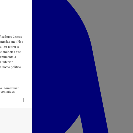
icadores únicos,
esentadas em «Nós
o» ou retirar o
s e anúncios que
sentimento a
e inferior
a nossa política
ção. Armazenar
 conteúdos,