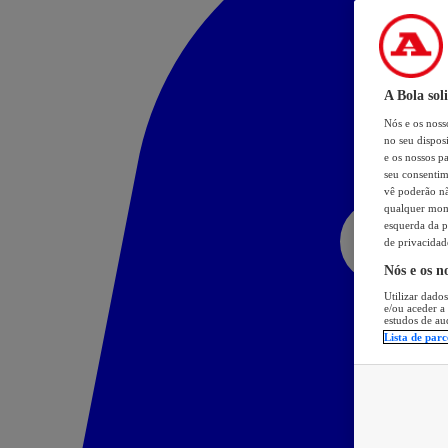
A Bola sol
Nós e os nos
no seu dispos
e os nossos pa
seu consentim
vê poderão não
qualquer mome
esquerda da p
de privacidad
Nós e os n
Utilizar dados
e/ou aceder a
estudos de au
Lista de parc