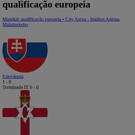
qualificação europeia
Mundial: qualificação europeia
•
City Arena - Stadion Antona
Malatinskeho
Eslováquia
1
-
0
Terminado
IT 0 - 0