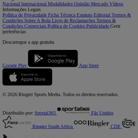
Nacional
Internacional
Modalidades
Opinião
Mercado
Vídeos
Informações Legais
Política de Privacidade
Ficha Técnica
Estatuto Editorial
Termos &
Condições
Sobre A Bola
Livro de Reclamações
Termos &
Condições Comerciais
Política de Cookies
Publicidade
Gerir
preferências
Descarregue a
app gratuita
Google Play
App Store
© 2026 Ringier Sports Media. Todos os direitos reservados.
Distribuído por:
Sportal365
Fãs Unidos
Ringier South Africa
CDE