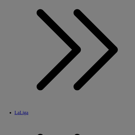
LaLiga