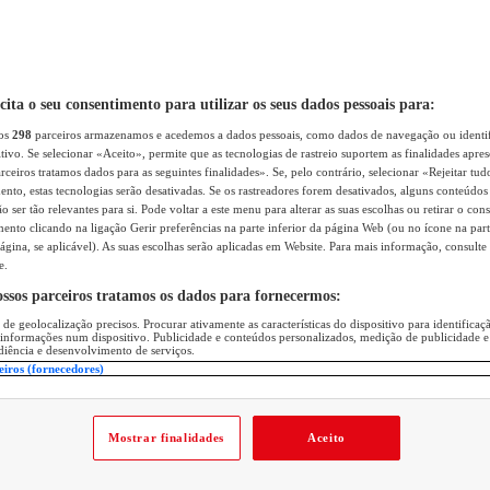
icita o seu consentimento para utilizar os seus dados pessoais para:
sos
298
parceiros armazenamos e acedemos a dados pessoais, como dados de navegação ou identif
itivo. Se selecionar «Aceito», permite que as tecnologias de rastreio suportem as finalidades apr
rceiros tratamos dados para as seguintes finalidades». Se, pelo contrário, selecionar «Rejeitar tud
ento, estas tecnologias serão desativadas. Se os rastreadores forem desativados, alguns conteúdo
 ser tão relevantes para si. Pode voltar a este menu para alterar as suas escolhas ou retirar o con
nto clicando na ligação Gerir preferências na parte inferior da página Web (ou no ícone na part
ágina, se aplicável). As suas escolhas serão aplicadas em Website. Para mais informação, consulte 
e.
ossos parceiros tratamos os dados para fornecermos:
 de geolocalização precisos. Procurar ativamente as características do dispositivo para identifica
 informações num dispositivo. Publicidade e conteúdos personalizados, medição de publicidade e
diência e desenvolvimento de serviços.
eiros (fornecedores)
Mostrar finalidades
Aceito