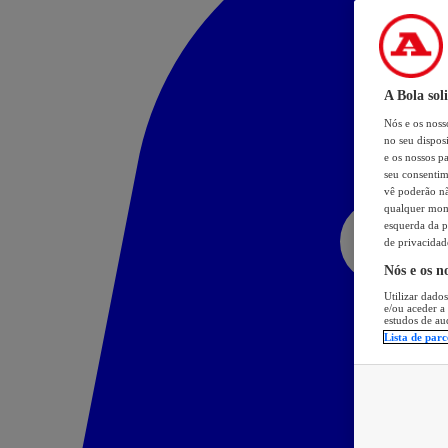
A Bola sol
Nós e os nos
no seu dispos
e os nossos pa
seu consentim
vê poderão não
qualquer mome
esquerda da p
de privacidad
Nós e os n
Utilizar dados
e/ou aceder a
estudos de au
Lista de parc