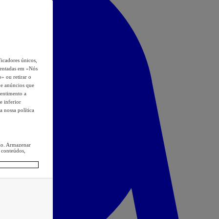
icadores únicos,
esentadas em «Nós
o» ou retirar o
s e anúncios que
sentimento a
e inferior
a nossa política
ção. Armazenar
 conteúdos,