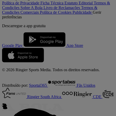
Política de Privacidade
Ficha Técnica
Estatuto Editorial
Termos &
Condições
Sobre A Bola
Livro de Reclamações
Termos &
Condições Comerciais
Política de Cookies
Publicidade
Gerir
preferências
Descarregue a
app gratuita
Google Play
App Store
© 2026 Ringier Sports Media. Todos os direitos reservados.
Distribuído por:
Sportal365
Fãs Unidos
Ringier South Africa
CDE