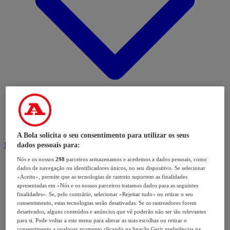
A Bola solicita o seu consentimento para utilizar os seus
Modalidades
dados pessoais para:
Nós e os nossos
298
parceiros armazenamos e acedemos a dados pessoais, como
dados de navegação ou identificadores únicos, no seu dispositivo. Se selecionar
«Aceito», permite que as tecnologias de rastreio suportem as finalidades
apresentadas em «Nós e os nossos parceiros tratamos dados para as seguintes
finalidades». Se, pelo contrário, selecionar «Rejeitar tudo» ou retirar o seu
consentimento, estas tecnologias serão desativadas. Se os rastreadores forem
desativados, alguns conteúdos e anúncios que vê poderão não ser tão relevantes
para si. Pode voltar a este menu para alterar as suas escolhas ou retirar o
consentimento a qualquer momento clicando na ligação Gerir preferências na