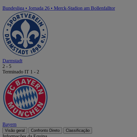
Bundesliga
•
Jornada 26
•
Merck-Stadion am Bollenfalltor
Darmstadt
2
-
5
Terminado
IT 1 - 2
Bayern
Visão geral
Confronto Direto
Classificação
Informações da Equipa