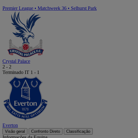
Premier League
•
Matchweek 36
•
Selhurst Park
Crystal Palace
2
-
2
Terminado
IT 1 - 1
Everton
Visão geral
Confronto Direto
Classificação
Informações da Equipa