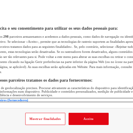
icita o seu consentimento para utilizar os seus dados pessoais para:
sos
298
parceiros armazenamos e acedemos a dados pessoais, como dados de navegação ou identif
itivo. Se selecionar «Aceito», permite que as tecnologias de rastreio suportem as finalidades apr
rceiros tratamos dados para as seguintes finalidades». Se, pelo contrário, selecionar «Rejeitar tud
ento, estas tecnologias serão desativadas. Se os rastreadores forem desativados, alguns conteúdo
 ser tão relevantes para si. Pode voltar a este menu para alterar as suas escolhas ou retirar o con
nto clicando na ligação Gerir preferências na parte inferior da página Web (ou no ícone na part
ágina, se aplicável). As suas escolhas serão aplicadas em Website. Para mais informação, consulte 
e.
ossos parceiros tratamos os dados para fornecermos:
 de geolocalização precisos. Procurar ativamente as características do dispositivo para identifica
 informações num dispositivo. Publicidade e conteúdos personalizados, medição de publicidade e
diência e desenvolvimento de serviços.
eiros (fornecedores)
Mostrar finalidades
Aceito