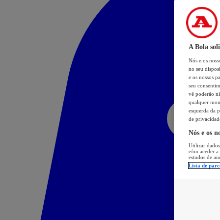
A Bola sol
Nós e os nos
no seu dispos
e os nossos pa
seu consentim
vê poderão não
qualquer mome
esquerda da p
de privacidad
Nós e os n
Utilizar dados
e/ou aceder a
estudos de au
Lista de parc