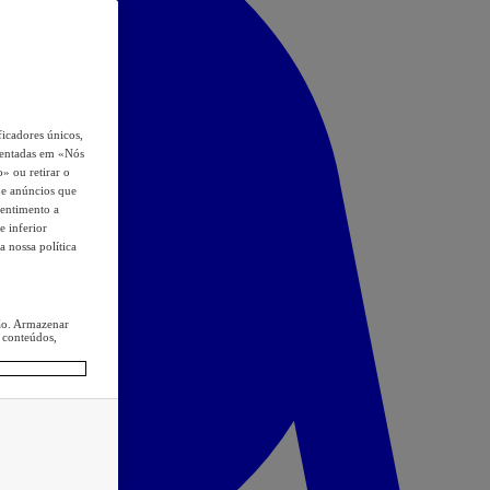
icadores únicos,
esentadas em «Nós
o» ou retirar o
s e anúncios que
sentimento a
e inferior
a nossa política
ção. Armazenar
 conteúdos,