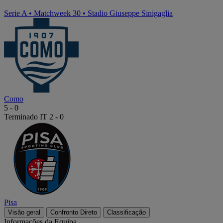
Serie A
•
Matchweek 30
•
Stadio Giuseppe Sinigaglia
Como
5
-
0
Terminado
IT 2 - 0
Pisa
Visão geral
Confronto Direto
Classificação
Informações da Equipa