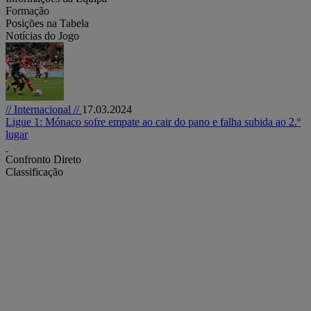
Formação
Posições na Tabela
Notícias do Jogo
// Internacional //
17.03.2024
Ligue 1: Mónaco sofre empate ao cair do pano e falha subida ao 2.º
lugar
Confronto Direto
Classificação