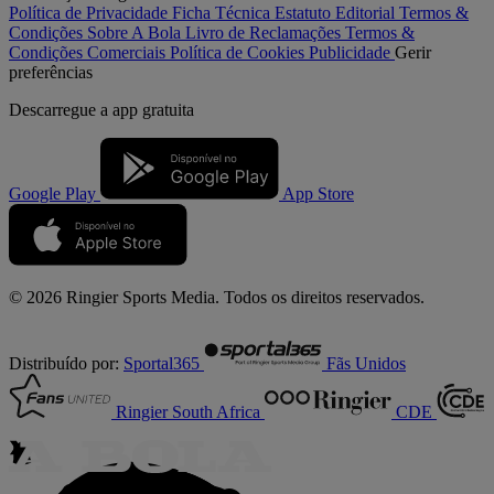
Política de Privacidade
Ficha Técnica
Estatuto Editorial
Termos &
Condições
Sobre A Bola
Livro de Reclamações
Termos &
Condições Comerciais
Política de Cookies
Publicidade
Gerir
preferências
Descarregue a
app gratuita
Google Play
App Store
© 2026 Ringier Sports Media. Todos os direitos reservados.
Distribuído por:
Sportal365
Fãs Unidos
Ringier South Africa
CDE