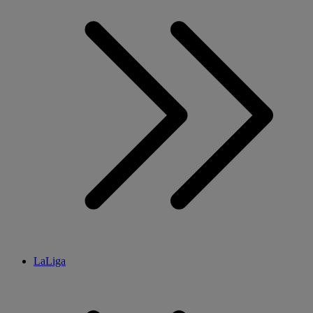
LaLiga