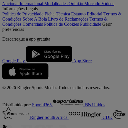
Nacional
Internacional
Modalidades
Opinião
Mercado
Vídeos
Informações Legais
Política de Privacidade
Ficha Técnica
Estatuto Editorial
Termos &
Condições
Sobre A Bola
Livro de Reclamações
Termos &
Condições Comerciais
Política de Cookies
Publicidade
Gerir
preferências
Descarregue a
app gratuita
Google Play
App Store
© 2026 Ringier Sports Media. Todos os direitos reservados.
Distribuído por:
Sportal365
Fãs Unidos
Ringier South Africa
CDE