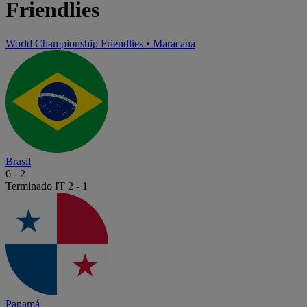
Friendlies
World Championship Friendlies
•
Maracana
Brasil
6
-
2
Terminado
IT 2 - 1
Panamá