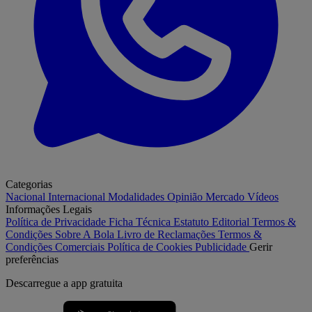
Categorias
Nacional
Internacional
Modalidades
Opinião
Mercado
Vídeos
Informações Legais
Política de Privacidade
Ficha Técnica
Estatuto Editorial
Termos &
Condições
Sobre A Bola
Livro de Reclamações
Termos &
Condições Comerciais
Política de Cookies
Publicidade
Gerir
preferências
Descarregue a
app gratuita