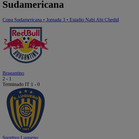
Sudamericana
Copa Sudamericana
•
Jornada 3
•
Estadio Nabi Abi Chedid
Bragantino
2
-
1
Terminado
IT 1 - 0
Sportivo Luqueno