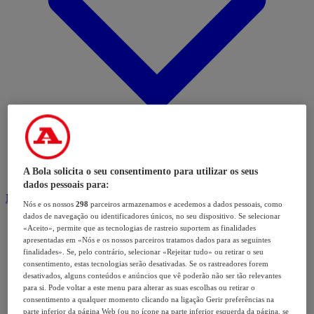
A Bola solicita o seu consentimento para utilizar os seus
dados pessoais para:
Modalidades
Nós e os nossos
298
parceiros armazenamos e acedemos a dados pessoais, como
dados de navegação ou identificadores únicos, no seu dispositivo. Se selecionar
«Aceito», permite que as tecnologias de rastreio suportem as finalidades
apresentadas em «Nós e os nossos parceiros tratamos dados para as seguintes
finalidades». Se, pelo contrário, selecionar «Rejeitar tudo» ou retirar o seu
consentimento, estas tecnologias serão desativadas. Se os rastreadores forem
desativados, alguns conteúdos e anúncios que vê poderão não ser tão relevantes
para si. Pode voltar a este menu para alterar as suas escolhas ou retirar o
consentimento a qualquer momento clicando na ligação Gerir preferências na
parte inferior da página Web (ou no ícone na parte inferior esquerda da página, se