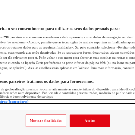
icita o seu consentimento para utilizar os seus dados pessoais para:
sos
298
parceiros armazenamos e acedemos a dados pessoais, como dados de navegação ou identif
itivo. Se selecionar «Aceito», permite que as tecnologias de rastreio suportem as finalidades apr
rceiros tratamos dados para as seguintes finalidades». Se, pelo contrário, selecionar «Rejeitar tud
ento, estas tecnologias serão desativadas. Se os rastreadores forem desativados, alguns conteúdo
 ser tão relevantes para si. Pode voltar a este menu para alterar as suas escolhas ou retirar o con
nto clicando na ligação Gerir preferências na parte inferior da página Web (ou no ícone na part
ágina, se aplicável). As suas escolhas serão aplicadas em Website. Para mais informação, consulte 
e.
ossos parceiros tratamos os dados para fornecermos:
 de geolocalização precisos. Procurar ativamente as características do dispositivo para identifica
 informações num dispositivo. Publicidade e conteúdos personalizados, medição de publicidade e
diência e desenvolvimento de serviços.
eiros (fornecedores)
Mostrar finalidades
Aceito