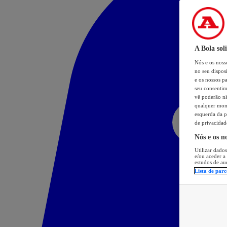
A Bola sol
Nós e os nos
no seu dispos
e os nossos pa
seu consentim
vê poderão não
qualquer mome
esquerda da p
de privacidad
Nós e os n
Utilizar dados
e/ou aceder a
estudos de au
Lista de parc