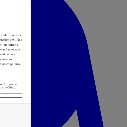
icadores únicos,
esentadas em «Nós
o» ou retirar o
s e anúncios que
sentimento a
e inferior
a nossa política
ção. Armazenar
 conteúdos,