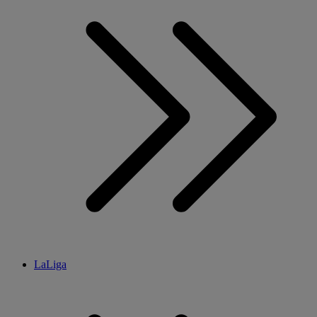
LaLiga