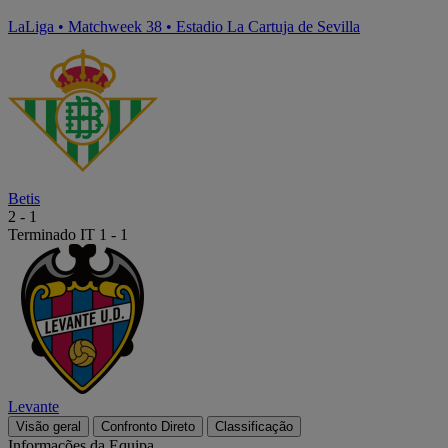
LaLiga
•
Matchweek 38
•
Estadio La Cartuja de Sevilla
Betis
2
-
1
Terminado
IT 1 - 1
Levante
Visão geral
Confronto Direto
Classificação
Informações da Equipa