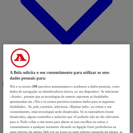
A Bola solicita o seu consentimento para utilizar os seus
dados pessoais para:
Modalidades
Nós e os nossos
298
parceiros armazenamos e acedemos a dados pessoais, como
dados de navegação ou identificadores únicos, no seu dispositivo. Se selecionar
«Aceito», permite que as tecnologias de rastreio suportem as finalidades
apresentadas em «Nós e os nossos parceiros tratamos dados para as seguintes
finalidades». Se, pelo contrário, selecionar «Rejeitar tudo» ou retirar o seu
consentimento, estas tecnologias serão desativadas. Se os rastreadores forem
desativados, alguns conteúdos e anúncios que vê poderão não ser tão relevantes
para si. Pode voltar a este menu para alterar as suas escolhas ou retirar o
consentimento a qualquer momento clicando na ligação Gerir preferências na
parte inferior da página Web (ou no ícone na parte inferior esquerda da página, se