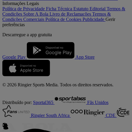
Informações Legais
Política de Privacidade
Ficha Técnica
Estatuto Editorial
Termos &
Condições
Sobre A Bola
Livro de Reclamações
Termos &
Condições Comerciais
Política de Cookies
Publicidade
Gerir
preferências
Descarregue a
app gratuita
Google Play
App Store
© 2026 Ringier Sports Media. Todos os direitos reservados.
Distribuído por:
Sportal365
Fãs Unidos
Ringier South Africa
CDE