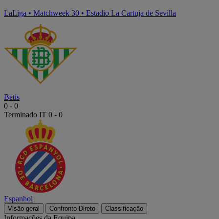
LaLiga
•
Matchweek 30
•
Estadio La Cartuja de Sevilla
Betis
0
-
0
Terminado
IT 0 - 0
Espanhol
Visão geral
Confronto Direto
Classificação
Informações da Equipa