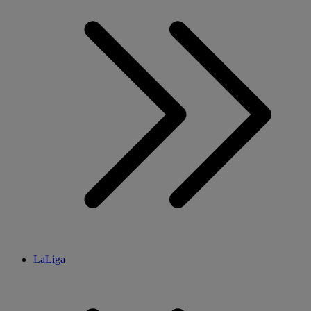
LaLiga