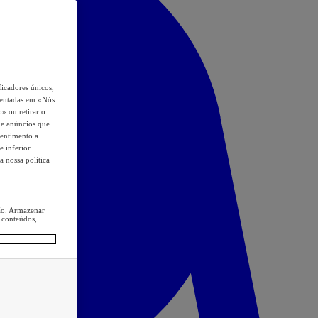
icadores únicos,
esentadas em «Nós
o» ou retirar o
s e anúncios que
sentimento a
e inferior
a nossa política
ção. Armazenar
 conteúdos,