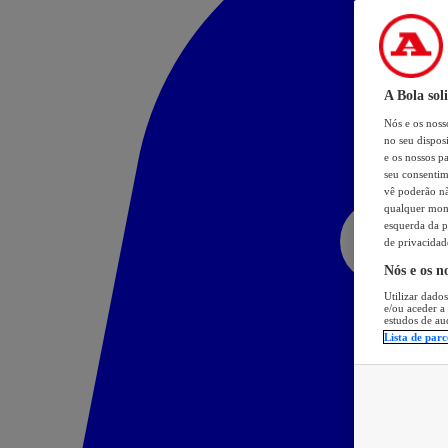
A Bola sol
Nós e os nos
no seu dispos
e os nossos pa
seu consentim
vê poderão não
qualquer mome
esquerda da p
de privacidad
Nós e os n
Utilizar dados
e/ou aceder a
estudos de au
Lista de parc