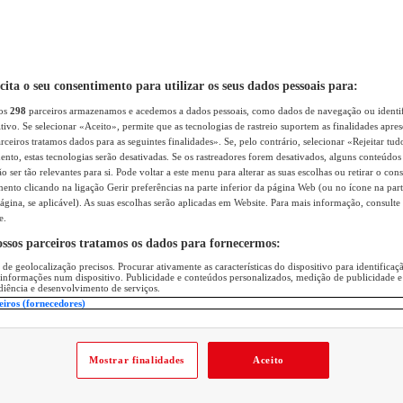
icita o seu consentimento para utilizar os seus dados pessoais para:
sos
298
parceiros armazenamos e acedemos a dados pessoais, como dados de navegação ou identif
itivo. Se selecionar «Aceito», permite que as tecnologias de rastreio suportem as finalidades apr
rceiros tratamos dados para as seguintes finalidades». Se, pelo contrário, selecionar «Rejeitar tud
ento, estas tecnologias serão desativadas. Se os rastreadores forem desativados, alguns conteúdo
 ser tão relevantes para si. Pode voltar a este menu para alterar as suas escolhas ou retirar o con
nto clicando na ligação Gerir preferências na parte inferior da página Web (ou no ícone na part
ágina, se aplicável). As suas escolhas serão aplicadas em Website. Para mais informação, consulte 
e.
ossos parceiros tratamos os dados para fornecermos:
 de geolocalização precisos. Procurar ativamente as características do dispositivo para identifica
 informações num dispositivo. Publicidade e conteúdos personalizados, medição de publicidade e
diência e desenvolvimento de serviços.
eiros (fornecedores)
Mostrar finalidades
Aceito