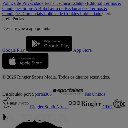
Política de Privacidade
Ficha Técnica
Estatuto Editorial
Termos &
Condições
Sobre A Bola
Livro de Reclamações
Termos &
Condições Comerciais
Política de Cookies
Publicidade
Gerir
preferências
Descarregue a
app gratuita
Google Play
App Store
© 2026 Ringier Sports Media. Todos os direitos reservados.
Distribuído por:
Sportal365
Fãs Unidos
Ringier South Africa
CDE