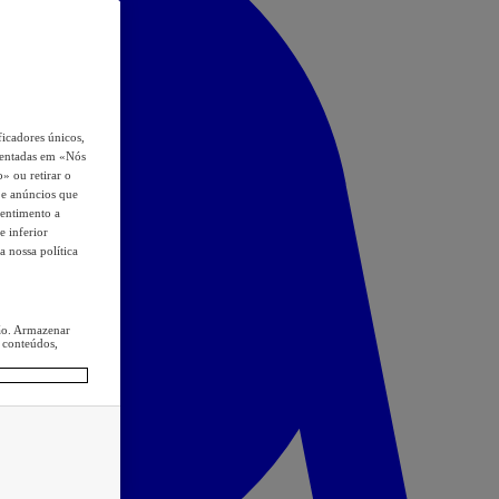
icadores únicos,
esentadas em «Nós
o» ou retirar o
s e anúncios que
sentimento a
e inferior
a nossa política
ção. Armazenar
 conteúdos,