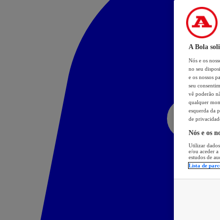
A Bola sol
Nós e os nos
no seu dispos
e os nossos pa
seu consentim
vê poderão não
qualquer mome
esquerda da p
de privacidad
Nós e os n
Utilizar dados
e/ou aceder a
estudos de au
Lista de parc