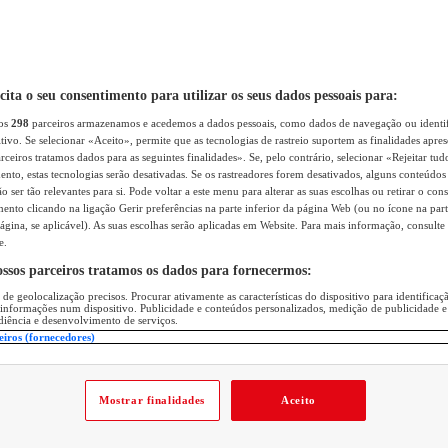
icita o seu consentimento para utilizar os seus dados pessoais para:
sos
298
parceiros armazenamos e acedemos a dados pessoais, como dados de navegação ou identif
itivo. Se selecionar «Aceito», permite que as tecnologias de rastreio suportem as finalidades apr
rceiros tratamos dados para as seguintes finalidades». Se, pelo contrário, selecionar «Rejeitar tud
ento, estas tecnologias serão desativadas. Se os rastreadores forem desativados, alguns conteúdo
 ser tão relevantes para si. Pode voltar a este menu para alterar as suas escolhas ou retirar o con
nto clicando na ligação Gerir preferências na parte inferior da página Web (ou no ícone na part
ágina, se aplicável). As suas escolhas serão aplicadas em Website. Para mais informação, consulte 
e.
ossos parceiros tratamos os dados para fornecermos:
 de geolocalização precisos. Procurar ativamente as características do dispositivo para identifica
 informações num dispositivo. Publicidade e conteúdos personalizados, medição de publicidade e
diência e desenvolvimento de serviços.
eiros (fornecedores)
Mostrar finalidades
Aceito