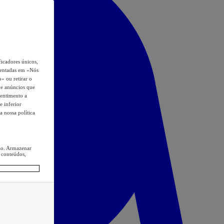
icadores únicos,
esentadas em «Nós
o» ou retirar o
s e anúncios que
sentimento a
e inferior
a nossa política
ção. Armazenar
 conteúdos,