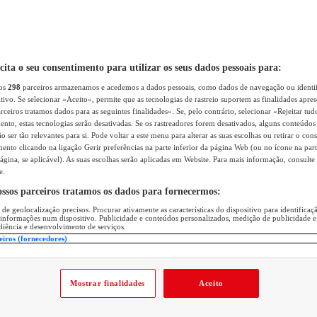
icita o seu consentimento para utilizar os seus dados pessoais para:
sos
298
parceiros armazenamos e acedemos a dados pessoais, como dados de navegação ou identif
itivo. Se selecionar «Aceito», permite que as tecnologias de rastreio suportem as finalidades apr
rceiros tratamos dados para as seguintes finalidades». Se, pelo contrário, selecionar «Rejeitar tud
ento, estas tecnologias serão desativadas. Se os rastreadores forem desativados, alguns conteúdo
 ser tão relevantes para si. Pode voltar a este menu para alterar as suas escolhas ou retirar o con
nto clicando na ligação Gerir preferências na parte inferior da página Web (ou no ícone na part
ágina, se aplicável). As suas escolhas serão aplicadas em Website. Para mais informação, consulte 
e.
ossos parceiros tratamos os dados para fornecermos:
 de geolocalização precisos. Procurar ativamente as características do dispositivo para identifica
 informações num dispositivo. Publicidade e conteúdos personalizados, medição de publicidade e
diência e desenvolvimento de serviços.
eiros (fornecedores)
Mostrar finalidades
Aceito