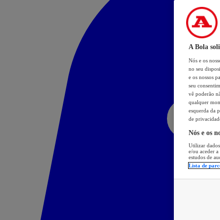
A Bola sol
Nós e os nos
no seu dispos
e os nossos pa
seu consentim
vê poderão não
qualquer mome
esquerda da p
de privacidad
Nós e os n
Utilizar dados
e/ou aceder a
estudos de au
Lista de parc