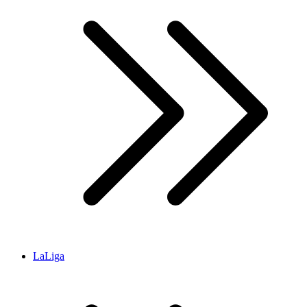
LaLiga