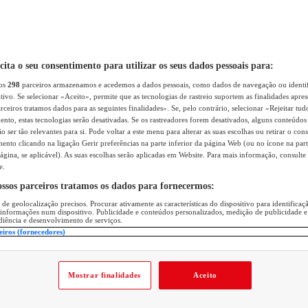
icita o seu consentimento para utilizar os seus dados pessoais para:
sos
298
parceiros armazenamos e acedemos a dados pessoais, como dados de navegação ou identif
itivo. Se selecionar «Aceito», permite que as tecnologias de rastreio suportem as finalidades apr
rceiros tratamos dados para as seguintes finalidades». Se, pelo contrário, selecionar «Rejeitar tud
ento, estas tecnologias serão desativadas. Se os rastreadores forem desativados, alguns conteúdo
 ser tão relevantes para si. Pode voltar a este menu para alterar as suas escolhas ou retirar o con
nto clicando na ligação Gerir preferências na parte inferior da página Web (ou no ícone na part
ágina, se aplicável). As suas escolhas serão aplicadas em Website. Para mais informação, consulte 
e.
ossos parceiros tratamos os dados para fornecermos:
 de geolocalização precisos. Procurar ativamente as características do dispositivo para identifica
 informações num dispositivo. Publicidade e conteúdos personalizados, medição de publicidade e
diência e desenvolvimento de serviços.
eiros (fornecedores)
Mostrar finalidades
Aceito