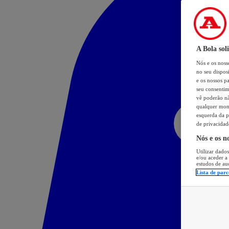
A Bola sol
Nós e os nos
no seu dispos
e os nossos pa
seu consentim
vê poderão não
qualquer mome
esquerda da p
de privacidad
Nós e os n
Utilizar dados
e/ou aceder a
estudos de au
Lista de parc