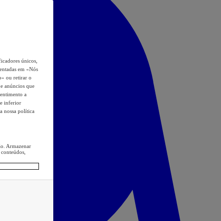
icadores únicos,
esentadas em «Nós
o» ou retirar o
s e anúncios que
sentimento a
e inferior
a nossa política
ção. Armazenar
 conteúdos,