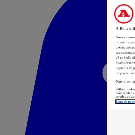
A Bola sol
Nós e os nos
no seu dispos
e os nossos pa
seu consentim
vê poderão não
qualquer mome
esquerda da p
de privacidad
Nós e os n
Utilizar dados
e/ou aceder a
estudos de au
Lista de parc