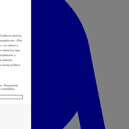
icadores únicos,
esentadas em «Nós
o» ou retirar o
s e anúncios que
sentimento a
e inferior
a nossa política
ção. Armazenar
 conteúdos,