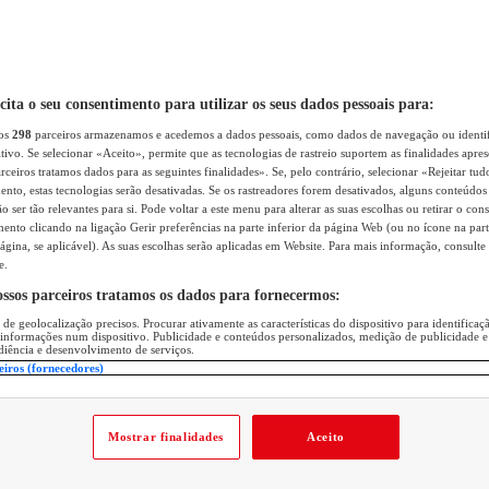
icita o seu consentimento para utilizar os seus dados pessoais para:
sos
298
parceiros armazenamos e acedemos a dados pessoais, como dados de navegação ou identif
itivo. Se selecionar «Aceito», permite que as tecnologias de rastreio suportem as finalidades apr
rceiros tratamos dados para as seguintes finalidades». Se, pelo contrário, selecionar «Rejeitar tud
ento, estas tecnologias serão desativadas. Se os rastreadores forem desativados, alguns conteúdo
 ser tão relevantes para si. Pode voltar a este menu para alterar as suas escolhas ou retirar o con
nto clicando na ligação Gerir preferências na parte inferior da página Web (ou no ícone na part
ágina, se aplicável). As suas escolhas serão aplicadas em Website. Para mais informação, consulte 
e.
ossos parceiros tratamos os dados para fornecermos:
 de geolocalização precisos. Procurar ativamente as características do dispositivo para identifica
 informações num dispositivo. Publicidade e conteúdos personalizados, medição de publicidade e
diência e desenvolvimento de serviços.
eiros (fornecedores)
Mostrar finalidades
Aceito