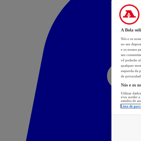
A Bola sol
Nós e os nos
no seu dispos
e os nossos pa
seu consentim
vê poderão não
qualquer mome
esquerda da p
de privacidad
Nós e os n
Utilizar dados
e/ou aceder a
estudos de au
Lista de parc