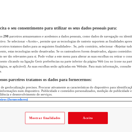
icita o seu consentimento para utilizar os seus dados pessoais para:
sos
298
parceiros armazenamos e acedemos a dados pessoais, como dados de navegação ou identif
itivo. Se selecionar «Aceito», permite que as tecnologias de rastreio suportem as finalidades apr
rceiros tratamos dados para as seguintes finalidades». Se, pelo contrário, selecionar «Rejeitar tud
ento, estas tecnologias serão desativadas. Se os rastreadores forem desativados, alguns conteúdo
 ser tão relevantes para si. Pode voltar a este menu para alterar as suas escolhas ou retirar o con
nto clicando na ligação Gerir preferências na parte inferior da página Web (ou no ícone na part
ágina, se aplicável). As suas escolhas serão aplicadas em Website. Para mais informação, consulte 
e.
ossos parceiros tratamos os dados para fornecermos:
 de geolocalização precisos. Procurar ativamente as características do dispositivo para identifica
 informações num dispositivo. Publicidade e conteúdos personalizados, medição de publicidade e
diência e desenvolvimento de serviços.
eiros (fornecedores)
Mostrar finalidades
Aceito