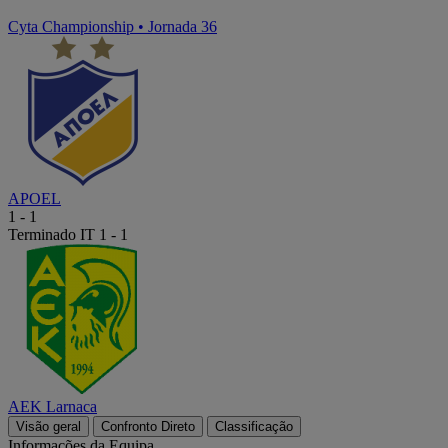
Cyta Championship
•
Jornada 36
APOEL
1
-
1
Terminado
IT 1 - 1
AEK Larnaca
Visão geral
Confronto Direto
Classificação
Informações da Equipa