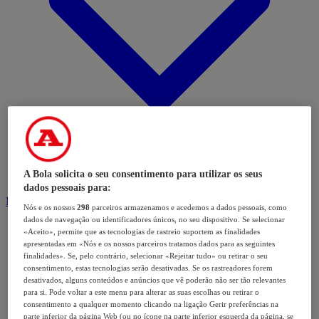
A Bola solicita o seu consentimento para utilizar os seus
dados pessoais para:
Modalidades
Nós e os nossos
298
parceiros armazenamos e acedemos a dados pessoais, como
dados de navegação ou identificadores únicos, no seu dispositivo. Se selecionar
«Aceito», permite que as tecnologias de rastreio suportem as finalidades
apresentadas em «Nós e os nossos parceiros tratamos dados para as seguintes
finalidades». Se, pelo contrário, selecionar «Rejeitar tudo» ou retirar o seu
consentimento, estas tecnologias serão desativadas. Se os rastreadores forem
desativados, alguns conteúdos e anúncios que vê poderão não ser tão relevantes
para si. Pode voltar a este menu para alterar as suas escolhas ou retirar o
consentimento a qualquer momento clicando na ligação Gerir preferências na
parte inferior da página Web (ou no ícone na parte inferior esquerda da página, se