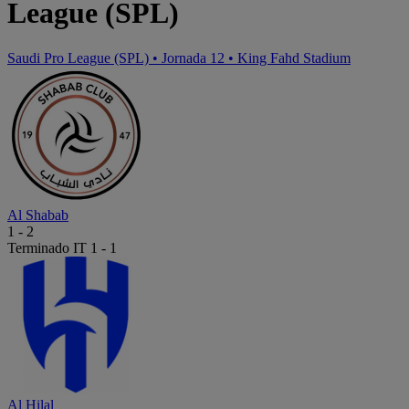
League (SPL)
Saudi Pro League (SPL)
•
Jornada 12
•
King Fahd Stadium
Al Shabab
1
-
2
Terminado
IT 1 - 1
Al Hilal