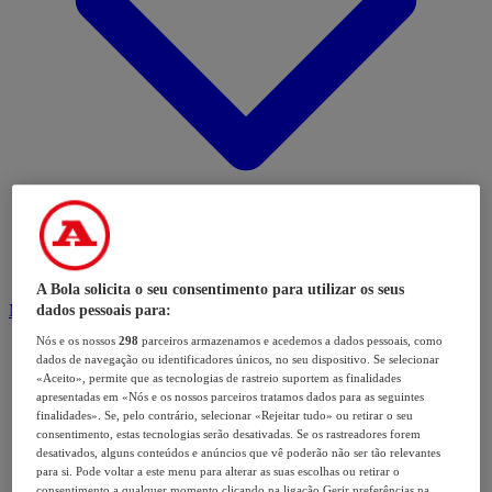
A Bola solicita o seu consentimento para utilizar os seus
Modalidades
dados pessoais para:
Nós e os nossos
298
parceiros armazenamos e acedemos a dados pessoais, como
dados de navegação ou identificadores únicos, no seu dispositivo. Se selecionar
«Aceito», permite que as tecnologias de rastreio suportem as finalidades
apresentadas em «Nós e os nossos parceiros tratamos dados para as seguintes
finalidades». Se, pelo contrário, selecionar «Rejeitar tudo» ou retirar o seu
consentimento, estas tecnologias serão desativadas. Se os rastreadores forem
desativados, alguns conteúdos e anúncios que vê poderão não ser tão relevantes
para si. Pode voltar a este menu para alterar as suas escolhas ou retirar o
consentimento a qualquer momento clicando na ligação Gerir preferências na