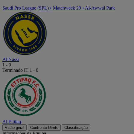
Saudi Pro League (SPL)
•
Matchweek 29
•
Al-Awwal Park
Al Nassr
1
-
0
Terminado
IT 1 - 0
Al Ettifaq
Visão geral
Confronto Direto
Classificação
Informações da Equipa