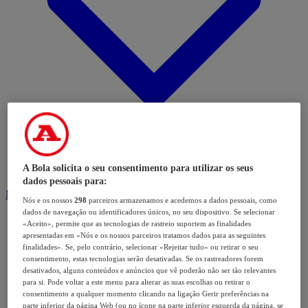
A Bola solicita o seu consentimento para utilizar os seus
dados pessoais para:
Modalidades
Nós e os nossos
298
parceiros armazenamos e acedemos a dados pessoais, como
dados de navegação ou identificadores únicos, no seu dispositivo. Se selecionar
«Aceito», permite que as tecnologias de rastreio suportem as finalidades
apresentadas em «Nós e os nossos parceiros tratamos dados para as seguintes
finalidades». Se, pelo contrário, selecionar «Rejeitar tudo» ou retirar o seu
consentimento, estas tecnologias serão desativadas. Se os rastreadores forem
desativados, alguns conteúdos e anúncios que vê poderão não ser tão relevantes
para si. Pode voltar a este menu para alterar as suas escolhas ou retirar o
consentimento a qualquer momento clicando na ligação Gerir preferências na
parte inferior da página Web (ou no ícone na parte inferior esquerda da página, se