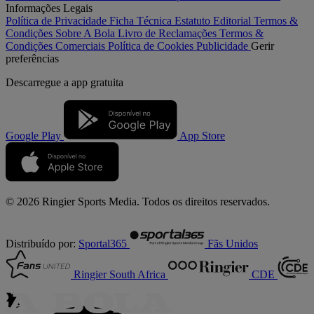
Informações Legais
Política de Privacidade
Ficha Técnica
Estatuto Editorial
Termos &
Condições
Sobre A Bola
Livro de Reclamações
Termos &
Condições Comerciais
Política de Cookies
Publicidade
Gerir
preferências
Descarregue a
app gratuita
Google Play
App Store
© 2026 Ringier Sports Media. Todos os direitos reservados.
Distribuído por:
Sportal365
Fãs Unidos
Ringier South Africa
CDE