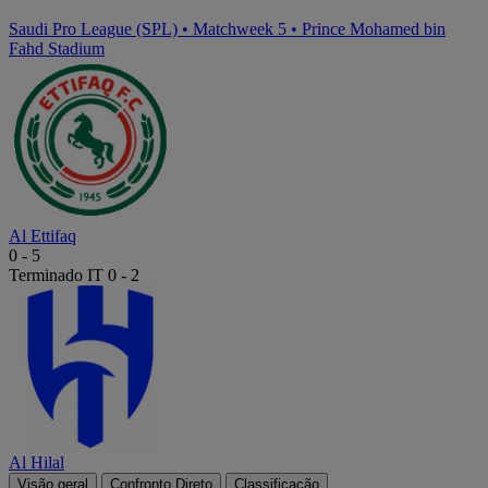
Saudi Pro League (SPL)
•
Matchweek 5
•
Prince Mohamed bin
Fahd Stadium
Al Ettifaq
0
-
5
Terminado
IT 0 - 2
Al Hilal
Visão geral
Confronto Direto
Classificação