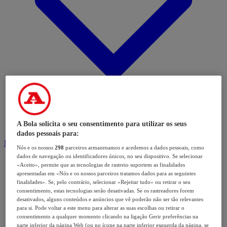
A Bola solicita o seu consentimento para utilizar os seus
dados pessoais para:
Modalidades
Nós e os nossos
298
parceiros armazenamos e acedemos a dados pessoais, como
dados de navegação ou identificadores únicos, no seu dispositivo. Se selecionar
«Aceito», permite que as tecnologias de rastreio suportem as finalidades
apresentadas em «Nós e os nossos parceiros tratamos dados para as seguintes
finalidades». Se, pelo contrário, selecionar «Rejeitar tudo» ou retirar o seu
consentimento, estas tecnologias serão desativadas. Se os rastreadores forem
desativados, alguns conteúdos e anúncios que vê poderão não ser tão relevantes
para si. Pode voltar a este menu para alterar as suas escolhas ou retirar o
consentimento a qualquer momento clicando na ligação Gerir preferências na
parte inferior da página Web (ou no ícone na parte inferior esquerda da página, se