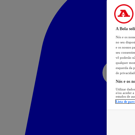
A Bola sol
Nós e os nos
no seu dispos
e os nossos pa
seu consentim
vê poderão não
qualquer mome
esquerda da p
de privacidad
Nós e os n
Utilizar dados
e/ou aceder a
estudos de au
Lista de parc