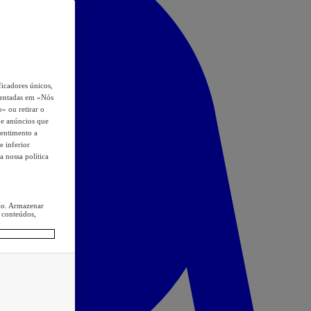
icadores únicos,
esentadas em «Nós
o» ou retirar o
s e anúncios que
sentimento a
e inferior
a nossa política
ção. Armazenar
 conteúdos,