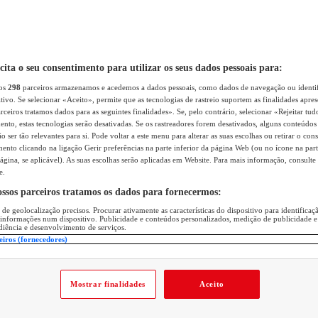
icita o seu consentimento para utilizar os seus dados pessoais para:
sos
298
parceiros armazenamos e acedemos a dados pessoais, como dados de navegação ou identif
itivo. Se selecionar «Aceito», permite que as tecnologias de rastreio suportem as finalidades apr
rceiros tratamos dados para as seguintes finalidades». Se, pelo contrário, selecionar «Rejeitar tud
ento, estas tecnologias serão desativadas. Se os rastreadores forem desativados, alguns conteúdo
 ser tão relevantes para si. Pode voltar a este menu para alterar as suas escolhas ou retirar o con
nto clicando na ligação Gerir preferências na parte inferior da página Web (ou no ícone na part
ágina, se aplicável). As suas escolhas serão aplicadas em Website. Para mais informação, consulte 
e.
ossos parceiros tratamos os dados para fornecermos:
 de geolocalização precisos. Procurar ativamente as características do dispositivo para identifica
 informações num dispositivo. Publicidade e conteúdos personalizados, medição de publicidade e
diência e desenvolvimento de serviços.
eiros (fornecedores)
Mostrar finalidades
Aceito