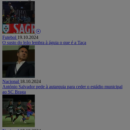
Futebol
19.10.2024
O susto do leão lembra à águia o que é a Taça
Nacional
18.10.2024
António Salvador pede à autarquia para ceder o estádio municipal
ao SC Braga