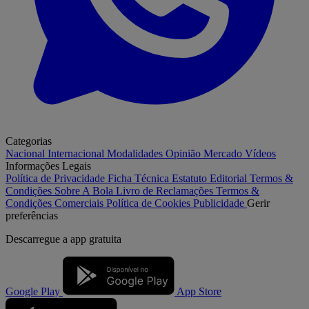
Categorias
Nacional
Internacional
Modalidades
Opinião
Mercado
Vídeos
Informações Legais
Política de Privacidade
Ficha Técnica
Estatuto Editorial
Termos &
Condições
Sobre A Bola
Livro de Reclamações
Termos &
Condições Comerciais
Política de Cookies
Publicidade
Gerir
preferências
Descarregue a
app gratuita
Google Play
App Store