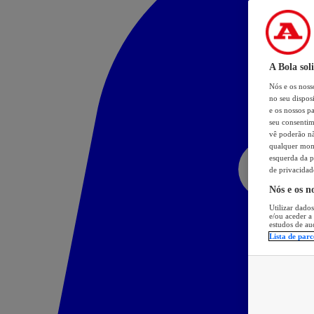
A Bola sol
Nós e os nos
no seu dispos
e os nossos pa
seu consentim
vê poderão não
qualquer mome
esquerda da p
de privacidad
Nós e os n
Utilizar dados
e/ou aceder a
estudos de au
Lista de parc