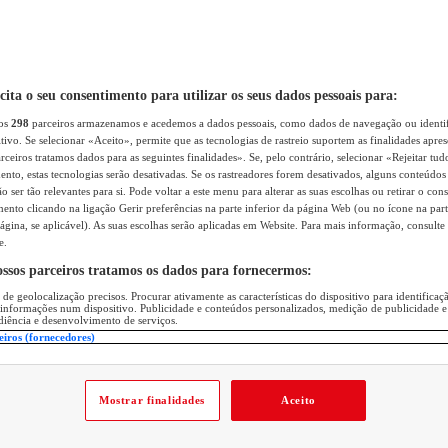
icita o seu consentimento para utilizar os seus dados pessoais para:
sos
298
parceiros armazenamos e acedemos a dados pessoais, como dados de navegação ou identif
itivo. Se selecionar «Aceito», permite que as tecnologias de rastreio suportem as finalidades apr
rceiros tratamos dados para as seguintes finalidades». Se, pelo contrário, selecionar «Rejeitar tud
ento, estas tecnologias serão desativadas. Se os rastreadores forem desativados, alguns conteúdo
 ser tão relevantes para si. Pode voltar a este menu para alterar as suas escolhas ou retirar o con
nto clicando na ligação Gerir preferências na parte inferior da página Web (ou no ícone na part
ágina, se aplicável). As suas escolhas serão aplicadas em Website. Para mais informação, consulte 
e.
ossos parceiros tratamos os dados para fornecermos:
 de geolocalização precisos. Procurar ativamente as características do dispositivo para identifica
 informações num dispositivo. Publicidade e conteúdos personalizados, medição de publicidade e
diência e desenvolvimento de serviços.
eiros (fornecedores)
Mostrar finalidades
Aceito