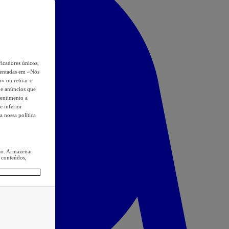
icadores únicos,
esentadas em «Nós
o» ou retirar o
s e anúncios que
sentimento a
e inferior
a nossa política
ção. Armazenar
 conteúdos,