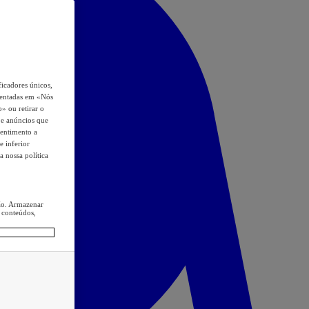
icadores únicos,
esentadas em «Nós
o» ou retirar o
s e anúncios que
sentimento a
e inferior
a nossa política
ção. Armazenar
 conteúdos,