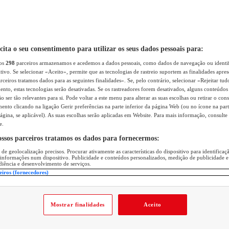
icita o seu consentimento para utilizar os seus dados pessoais para:
sos
298
parceiros armazenamos e acedemos a dados pessoais, como dados de navegação ou identif
itivo. Se selecionar «Aceito», permite que as tecnologias de rastreio suportem as finalidades apr
rceiros tratamos dados para as seguintes finalidades». Se, pelo contrário, selecionar «Rejeitar tud
ento, estas tecnologias serão desativadas. Se os rastreadores forem desativados, alguns conteúdo
 ser tão relevantes para si. Pode voltar a este menu para alterar as suas escolhas ou retirar o con
nto clicando na ligação Gerir preferências na parte inferior da página Web (ou no ícone na part
ágina, se aplicável). As suas escolhas serão aplicadas em Website. Para mais informação, consulte 
e.
ossos parceiros tratamos os dados para fornecermos:
 de geolocalização precisos. Procurar ativamente as características do dispositivo para identifica
 informações num dispositivo. Publicidade e conteúdos personalizados, medição de publicidade e
diência e desenvolvimento de serviços.
eiros (fornecedores)
Mostrar finalidades
Aceito