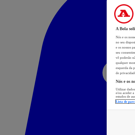
A Bola sol
Nós e os nos
no seu dispos
e os nossos pa
seu consentim
vê poderão não
qualquer mome
esquerda da p
de privacidad
Nós e os n
Utilizar dados
e/ou aceder a
estudos de au
Lista de parc