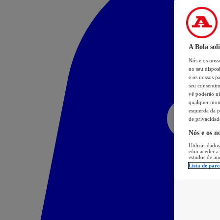
A Bola sol
Nós e os nos
no seu dispos
e os nossos pa
seu consentim
vê poderão não
qualquer mome
esquerda da p
de privacidad
Nós e os n
Utilizar dados
e/ou aceder a
estudos de au
Lista de parc