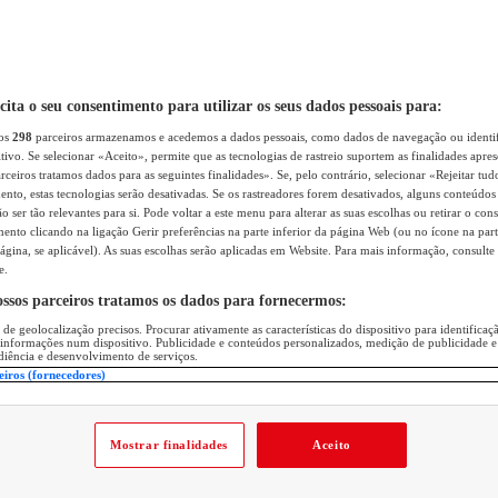
icita o seu consentimento para utilizar os seus dados pessoais para:
sos
298
parceiros armazenamos e acedemos a dados pessoais, como dados de navegação ou identif
itivo. Se selecionar «Aceito», permite que as tecnologias de rastreio suportem as finalidades apr
rceiros tratamos dados para as seguintes finalidades». Se, pelo contrário, selecionar «Rejeitar tud
ento, estas tecnologias serão desativadas. Se os rastreadores forem desativados, alguns conteúdo
 ser tão relevantes para si. Pode voltar a este menu para alterar as suas escolhas ou retirar o con
nto clicando na ligação Gerir preferências na parte inferior da página Web (ou no ícone na part
ágina, se aplicável). As suas escolhas serão aplicadas em Website. Para mais informação, consulte 
e.
ossos parceiros tratamos os dados para fornecermos:
 de geolocalização precisos. Procurar ativamente as características do dispositivo para identifica
 informações num dispositivo. Publicidade e conteúdos personalizados, medição de publicidade e
diência e desenvolvimento de serviços.
eiros (fornecedores)
Mostrar finalidades
Aceito