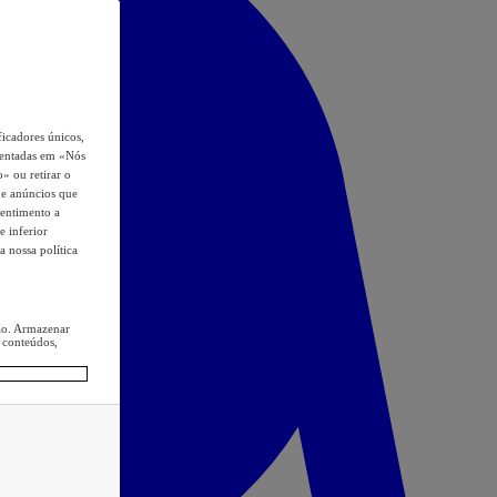
icadores únicos,
esentadas em «Nós
o» ou retirar o
s e anúncios que
sentimento a
e inferior
a nossa política
ção. Armazenar
 conteúdos,