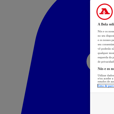
A Bola sol
Nós e os nos
no seu dispos
e os nossos pa
seu consentim
vê poderão não
qualquer mome
esquerda da p
de privacidad
Nós e os n
Utilizar dados
e/ou aceder a
estudos de au
Lista de parc