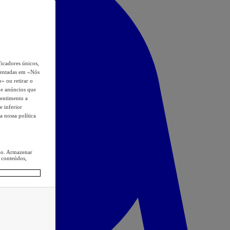
icadores únicos,
esentadas em «Nós
o» ou retirar o
s e anúncios que
sentimento a
e inferior
a nossa política
ção. Armazenar
 conteúdos,