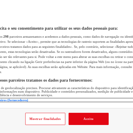
icita o seu consentimento para utilizar os seus dados pessoais para:
sos
298
parceiros armazenamos e acedemos a dados pessoais, como dados de navegação ou identif
itivo. Se selecionar «Aceito», permite que as tecnologias de rastreio suportem as finalidades apr
rceiros tratamos dados para as seguintes finalidades». Se, pelo contrário, selecionar «Rejeitar tud
ento, estas tecnologias serão desativadas. Se os rastreadores forem desativados, alguns conteúdo
 ser tão relevantes para si. Pode voltar a este menu para alterar as suas escolhas ou retirar o con
nto clicando na ligação Gerir preferências na parte inferior da página Web (ou no ícone na part
ágina, se aplicável). As suas escolhas serão aplicadas em Website. Para mais informação, consulte 
e.
ossos parceiros tratamos os dados para fornecermos:
 de geolocalização precisos. Procurar ativamente as características do dispositivo para identifica
 informações num dispositivo. Publicidade e conteúdos personalizados, medição de publicidade e
diência e desenvolvimento de serviços.
eiros (fornecedores)
Mostrar finalidades
Aceito