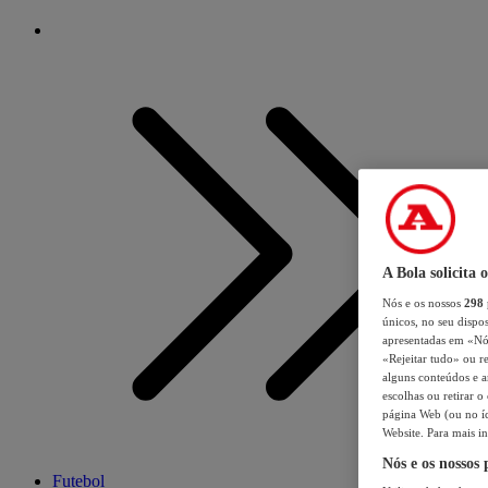
A Bola solicita 
Nós e os nossos
298
únicos, no seu dispos
apresentadas em «Nós 
«Rejeitar tudo» ou re
alguns conteúdos e an
escolhas ou retirar 
página Web (ou no íc
Website. Para mais in
Nós e os nossos
Futebol