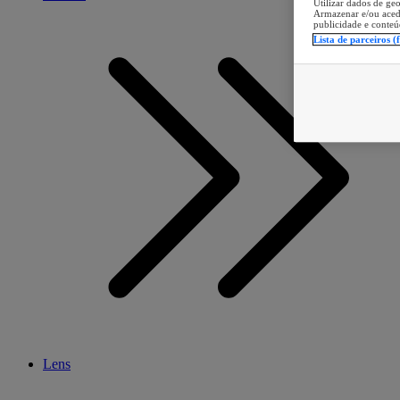
Utilizar dados de geo
Armazenar e/ou aced
publicidade e conteú
Lista de parceiros (
Lens