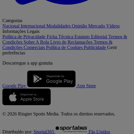
Categorias
Nacional
Internacional
Modalidades
Opinião
Mercado
Vídeos
Informações Legais
Política de Privacidade
Ficha Técnica
Estatuto Editorial
Termos &
Condições
Sobre A Bola
Livro de Reclamações
Termos &
Condições Comerciais
Política de Cookies
Publicidade
Gerir
preferências
Descarregue a
app gratuita
Google Play
App Store
© 2026 Ringier Sports Media. Todos os direitos reservados.
Distribuído por:
Sportal365
Fãs Unidos