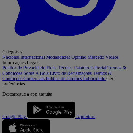
Categorias
Nacional
Internacional
Modalidades
Opinião
Mercado
Vídeos
Informações Legais
Política de Privacidade
Ficha Técnica
Estatuto Editorial
Termos &
Condições
Sobre A Bola
Livro de Reclamações
Termos &
Condições Comerciais
Política de Cookies
Publicidade
Gerir
preferências
Descarregue a
app gratuita
Google Play
App Store