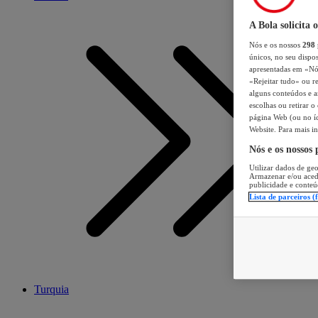
A Bola solicita 
Nós e os nossos
298
únicos, no seu dispos
apresentadas em «Nós 
«Rejeitar tudo» ou re
alguns conteúdos e an
escolhas ou retirar 
página Web (ou no íc
Website. Para mais in
Nós e os nossos
Utilizar dados de geo
Armazenar e/ou aced
publicidade e conteú
Lista de parceiros (
Turquia