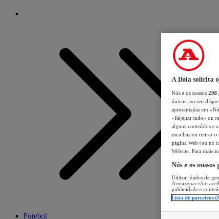
A Bola solicita 
Nós e os nossos
298
únicos, no seu dispos
apresentadas em «Nós 
«Rejeitar tudo» ou re
alguns conteúdos e an
escolhas ou retirar 
página Web (ou no íc
Website. Para mais in
Nós e os nossos
Utilizar dados de geo
Armazenar e/ou aced
publicidade e conteú
Lista de parceiros (
Futebol