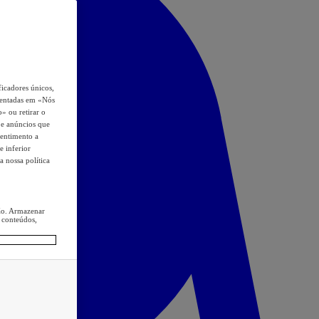
icadores únicos,
esentadas em «Nós
o» ou retirar o
s e anúncios que
sentimento a
e inferior
a nossa política
ção. Armazenar
 conteúdos,