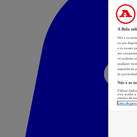
A Bola sol
Nós e os nos
no seu dispos
e os nossos pa
seu consentim
vê poderão não
qualquer mome
esquerda da p
de privacidad
Nós e os n
Utilizar dados
e/ou aceder a
estudos de au
Lista de parc