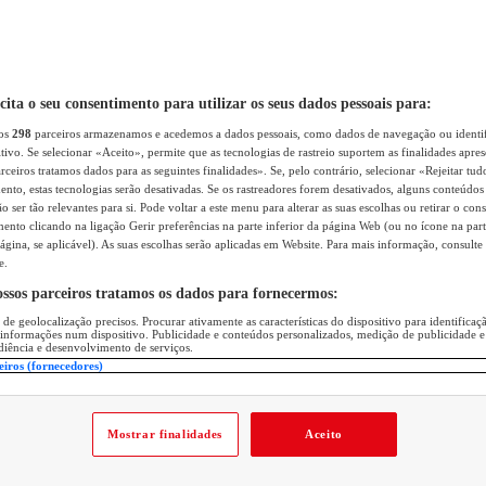
icita o seu consentimento para utilizar os seus dados pessoais para:
sos
298
parceiros armazenamos e acedemos a dados pessoais, como dados de navegação ou identif
itivo. Se selecionar «Aceito», permite que as tecnologias de rastreio suportem as finalidades apr
rceiros tratamos dados para as seguintes finalidades». Se, pelo contrário, selecionar «Rejeitar tud
ento, estas tecnologias serão desativadas. Se os rastreadores forem desativados, alguns conteúdo
 ser tão relevantes para si. Pode voltar a este menu para alterar as suas escolhas ou retirar o con
nto clicando na ligação Gerir preferências na parte inferior da página Web (ou no ícone na part
ágina, se aplicável). As suas escolhas serão aplicadas em Website. Para mais informação, consulte 
e.
ossos parceiros tratamos os dados para fornecermos:
 de geolocalização precisos. Procurar ativamente as características do dispositivo para identifica
 informações num dispositivo. Publicidade e conteúdos personalizados, medição de publicidade e
diência e desenvolvimento de serviços.
eiros (fornecedores)
Mostrar finalidades
Aceito