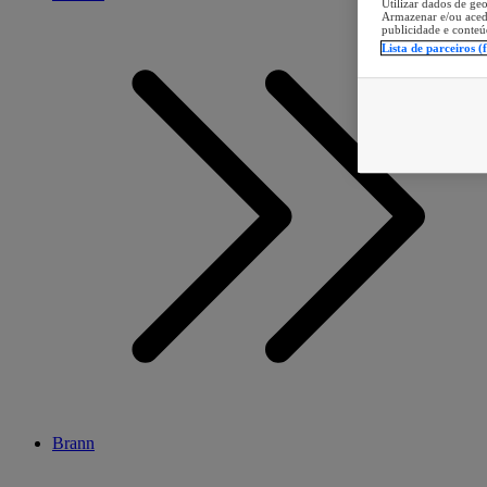
Utilizar dados de geo
Armazenar e/ou aced
publicidade e conteú
Lista de parceiros (
Brann