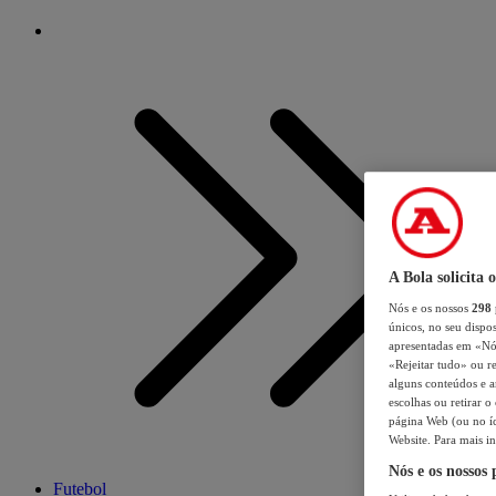
A Bola solicita 
Nós e os nossos
298
únicos, no seu dispos
apresentadas em «Nós 
«Rejeitar tudo» ou re
alguns conteúdos e an
escolhas ou retirar 
página Web (ou no íc
Website. Para mais in
Nós e os nossos
Futebol