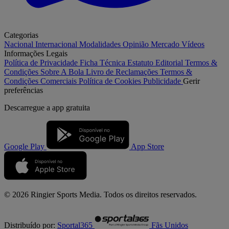
Categorias
Nacional
Internacional
Modalidades
Opinião
Mercado
Vídeos
Informações Legais
Política de Privacidade
Ficha Técnica
Estatuto Editorial
Termos &
Condições
Sobre A Bola
Livro de Reclamações
Termos &
Condições Comerciais
Política de Cookies
Publicidade
Gerir
preferências
Descarregue a
app gratuita
Google Play
App Store
© 2026 Ringier Sports Media. Todos os direitos reservados.
Distribuído por:
Sportal365
Fãs Unidos