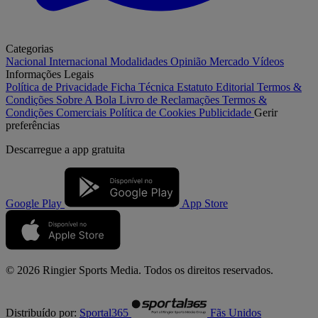
Categorias
Nacional
Internacional
Modalidades
Opinião
Mercado
Vídeos
Informações Legais
Política de Privacidade
Ficha Técnica
Estatuto Editorial
Termos &
Condições
Sobre A Bola
Livro de Reclamações
Termos &
Condições Comerciais
Política de Cookies
Publicidade
Gerir
preferências
Descarregue a
app gratuita
Google Play
App Store
© 2026 Ringier Sports Media. Todos os direitos reservados.
Distribuído por:
Sportal365
Fãs Unidos