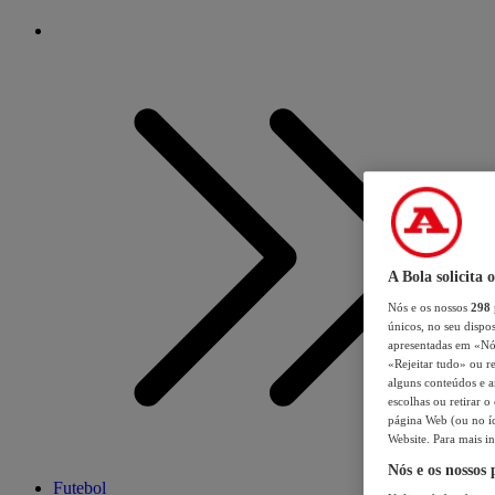
A Bola solicita 
Nós e os nossos
298
únicos, no seu dispos
apresentadas em «Nós 
«Rejeitar tudo» ou re
alguns conteúdos e an
escolhas ou retirar 
página Web (ou no íc
Website. Para mais in
Nós e os nossos
Futebol