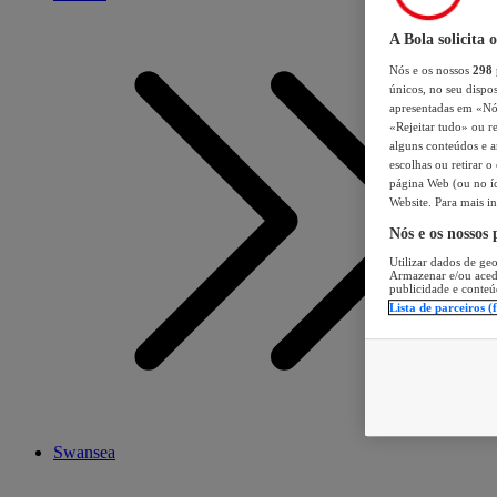
A Bola solicita 
Nós e os nossos
298
únicos, no seu dispos
apresentadas em «Nós 
«Rejeitar tudo» ou re
alguns conteúdos e an
escolhas ou retirar 
página Web (ou no íc
Website. Para mais in
Nós e os nossos
Utilizar dados de geo
Armazenar e/ou aced
publicidade e conteú
Lista de parceiros (
Swansea