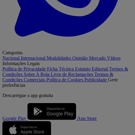
Categorias
Nacional
Internacional
Modalidades
Opinião
Mercado
Vídeos
Informações Legais
Política de Privacidade
Ficha Técnica
Estatuto Editorial
Termos &
Condições
Sobre A Bola
Livro de Reclamações
Termos &
Condições Comerciais
Política de Cookies
Publicidade
Gerir
preferências
Descarregue a
app gratuita
Google Play
App Store