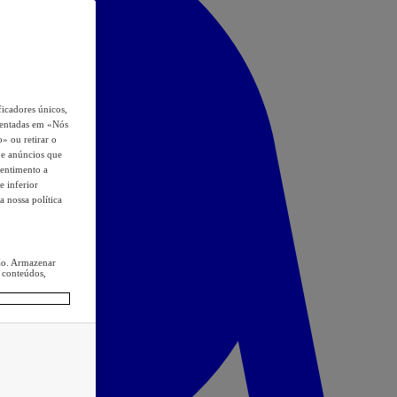
icadores únicos,
esentadas em «Nós
o» ou retirar o
s e anúncios que
sentimento a
e inferior
a nossa política
ção. Armazenar
 conteúdos,