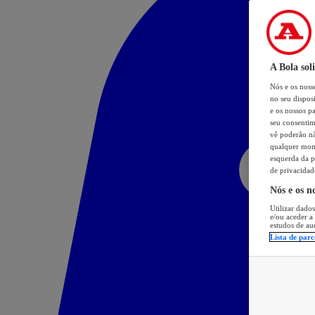
A Bola sol
Nós e os nos
no seu dispos
e os nossos pa
seu consentim
vê poderão não
qualquer mome
esquerda da p
de privacidad
Nós e os n
Utilizar dados
e/ou aceder a
estudos de au
Lista de parc