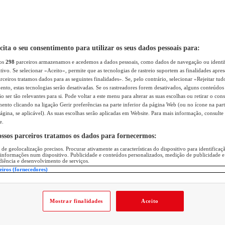
icita o seu consentimento para utilizar os seus dados pessoais para:
sos
298
parceiros armazenamos e acedemos a dados pessoais, como dados de navegação ou identif
itivo. Se selecionar «Aceito», permite que as tecnologias de rastreio suportem as finalidades apr
rceiros tratamos dados para as seguintes finalidades». Se, pelo contrário, selecionar «Rejeitar tud
ento, estas tecnologias serão desativadas. Se os rastreadores forem desativados, alguns conteúdo
 ser tão relevantes para si. Pode voltar a este menu para alterar as suas escolhas ou retirar o con
nto clicando na ligação Gerir preferências na parte inferior da página Web (ou no ícone na part
ágina, se aplicável). As suas escolhas serão aplicadas em Website. Para mais informação, consulte 
e.
ossos parceiros tratamos os dados para fornecermos:
 de geolocalização precisos. Procurar ativamente as características do dispositivo para identifica
 informações num dispositivo. Publicidade e conteúdos personalizados, medição de publicidade e
diência e desenvolvimento de serviços.
eiros (fornecedores)
Mostrar finalidades
Aceito