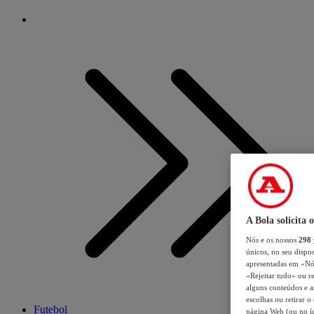
A Bola solicita 
Nós e os nossos
298
únicos, no seu dispos
apresentadas em «Nós 
«Rejeitar tudo» ou re
alguns conteúdos e an
escolhas ou retirar 
Futebol
página Web (ou no íc