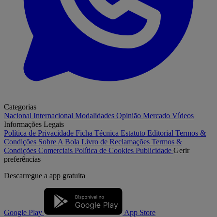
Categorias
Nacional
Internacional
Modalidades
Opinião
Mercado
Vídeos
Informações Legais
Política de Privacidade
Ficha Técnica
Estatuto Editorial
Termos &
Condições
Sobre A Bola
Livro de Reclamações
Termos &
Condições Comerciais
Política de Cookies
Publicidade
Gerir
preferências
Descarregue a
app gratuita
Google Play
App Store