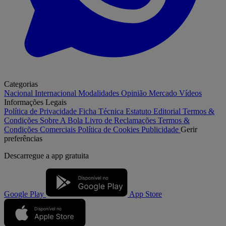
Categorias
Nacional
Internacional
Modalidades
Opinião
Mercado
Vídeos
Informações Legais
Política de Privacidade
Ficha Técnica
Estatuto Editorial
Termos &
Condições
Sobre A Bola
Livro de Reclamações
Termos &
Condições Comerciais
Política de Cookies
Publicidade
Gerir
preferências
Descarregue a
app gratuita
Google Play
App Store