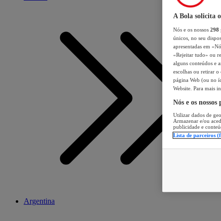
A Bola solicita 
Nós e os nossos
298
únicos, no seu dispos
apresentadas em «Nós 
«Rejeitar tudo» ou re
alguns conteúdos e an
escolhas ou retirar 
página Web (ou no íc
Website. Para mais in
Nós e os nossos
Utilizar dados de geo
Armazenar e/ou aced
publicidade e conteú
Lista de parceiros (
Argentina